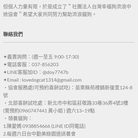
但個人力量有限，於是成立了＂社團法人台灣幸福狗流浪中
途協會＂希望大家共同努力幫助流浪貓狗。
聯絡我們
✦義賣詢問：(週一至五 9:00-17:30)
✦電話客服：037-856203
✦LINE客服加ID：@doy7747b
✦Email : lovedogcat1314@gmail.com
・協會服務處(可預約喜餅試吃)：苗栗縣苑裡鎮新復里124-8
號
・北部喜餅試吃處：新北市中和區莊敬路33巷36弄4號2樓
(需預約0960747441 黃小姐 ) 週六13~19點
・領養貓狗：
1.陳愛媽 0938854666 (LINE ID同電話)
2.每週六日台中勤美綠園道送養會