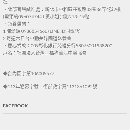
號
・北部喜餅試吃處：新北市中和區莊敬路33巷36弄4號2樓
(需預約0960747441 黃小姐 ) 週六13~19點
・領養貓狗：
1.陳愛媽 0938854666 (LINE ID同電話)
2.每週六日台中勤美綠園道送養會
・愛心捐款：009彰化銀行苑裡分行58075001938200
戶名：社團法人台灣幸福狗流浪中途協會
◆台內團字第106005577
◆113年勸募字號：衛部救字第1131361092號
FACEBOOK