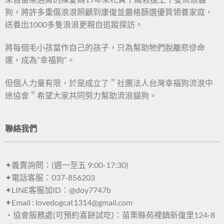
狗，將許多重傷浪浪照顧到康復並嚴格篩選優質領養家庭，
送養出1000多隻浪浪更親自追蹤探訪。
將每個毛小孩當作自己的孩子，只為幫助牠們脫離悲慘命
運，成為”幸福狗”。
但個人力量有限，於是成立了＂社團法人台灣幸福狗流浪中
途協會＂希望大家共同努力幫助流浪貓狗。
聯絡我們
✦義賣詢問：(週一至五 9:00-17:30)
✦電話客服：037-856203
✦LINE客服加ID：@doy7747b
✦Email : lovedogcat1314@gmail.com
・協會服務處(可預約喜餅試吃)：苗栗縣苑裡鎮新復里124-8