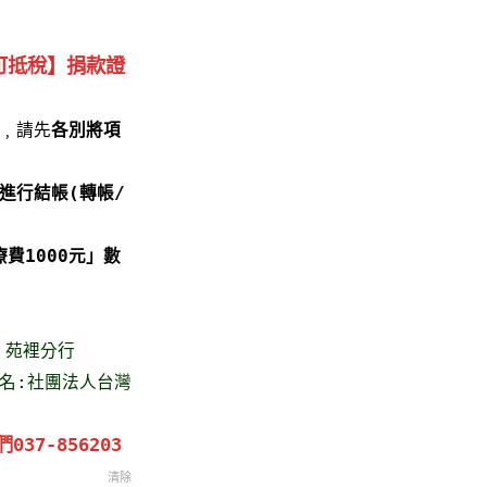
可抵稅】捐款證
﹐請先
各別將項
進行結帳(轉帳/
費1000元」數
9 苑裡分行
 戶名:社團法人台灣
37-856203
清除