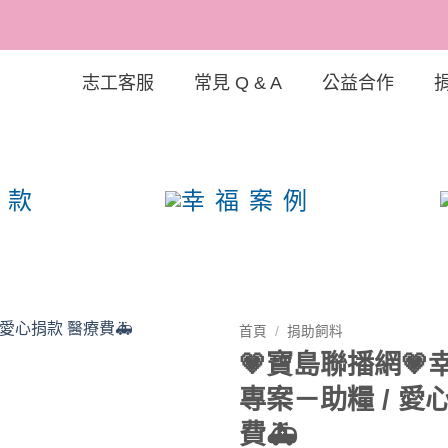
志工客服
常見 Q & A
公益合作
狗協
首頁
/
捐助飼料
💗寶島聯播網💗
Add to
專案－助糧 / 愛
wishlist
費🚑