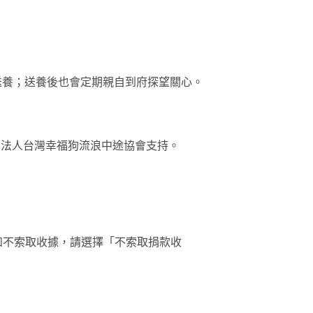
送養；送養後也會定期親自到府探望關心。
社團法人台灣幸福狗流浪中途協會支持。
如不索取收據，請選擇「不索取捐款收
。