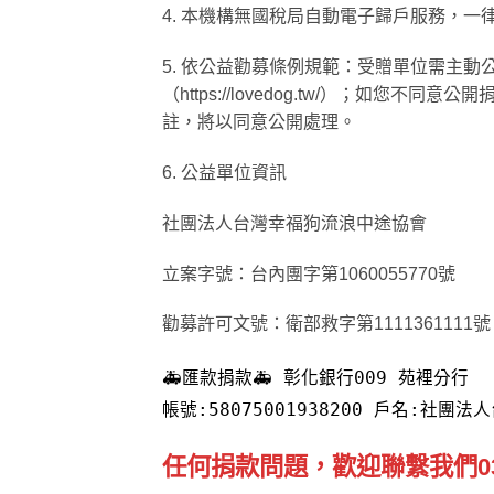
4. 本機構無國稅局自動電子歸戶服務，
5. 依公益勸募條例規範：受贈單位需主
（https://lovedog.tw/）；
註，將以同意公開處理。
6. 公益單位資訊
社團法人台灣幸福狗流浪中途協會
立案字號：台內團字第1060055770號
勸募許可文號：衛部救字第1111361111號
🚑匯款捐款🚑 彰化銀行009 苑裡分行
帳號:58075001938200 戶名:社
任何捐款問題，歡迎聯繫我們037-