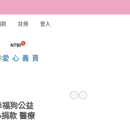
捐款
註冊
登入
0
NT$
0
幸福狗公益
心捐款 醫療