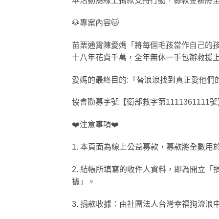
本活動為線上捐款支持行動，募款金額將
🐶專案內容🐱
苗栗通霄陳愛媽「將每個毛孩當作自己的
十八年花費千萬，全年無休一手包辦救援
愛媽的最終目的:「替浪浪找到真正愛他們
協會勸募字號【衛部救字第11113611
❤️注意事項❤️
1. 本頁面為線上公益募款，募款將全數用
2. 結帳所填寫的收件人資料，即為開立
據」。
3. 捐款收據：由社團法人台灣幸福狗流