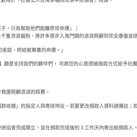
全數用於『社團法人台灣幸福狗流浪中途協會』經費。
孩子，只為幫助他們脫離悲慘命運」；
上千隻流浪貓狗，將許多原步入鬼門關的浪浪照顧到完全康復並
的家庭，終結被棄養的命運。」
11號】願意支持我們的夥伴們， 可將您的心意透過捐款方式給予
於救援照顧浪浪的經費。
「捐款收據」的指定人與寄送地址，若要更改捐款人資料請備註；
浪中途協會完成開立，並在捐款完成後約３工作天內寄出給捐款人