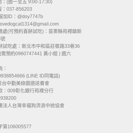
(週一至五 9:00-17:30)
037-856203
服加ID：@doy7747b
 lovedogcat1314@gmail.com
務處(可預約喜餅試吃)：苗栗縣苑裡鎮新
8號
餅試吃處：新北市中和區莊敬路33巷36
(需預約0960747441 黃小姐 ) 週六
狗：
938854666 (LINE ID同電話)
六日台中勤美綠園道送養會
款：009彰化銀行苑裡分行
1938200
團法人台灣幸福狗流浪中途協會
106005577