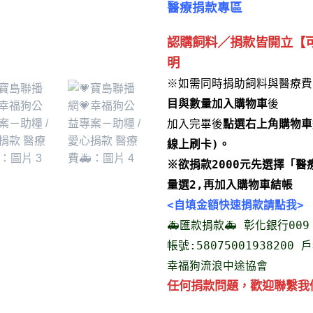
醫療捐款專區
認購飼料／捐款皆開立【
明
※如需同時捐助飼料與醫療費
目與數量加入購物車
後
加入完畢後
點選右上角購物車
線上刷卡)。
※欲捐款2000元先選擇「醫療
量選2,再加入購物車結帳
<自填金額快速捐款請點我>
🚑匯款捐款🚑 彰化銀行00
帳號:58075001938200
幸福狗流浪中途協會
任何捐款問題，歡迎聯繫我們0