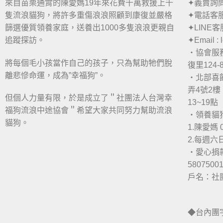
來自苗栗通霄的陳愛媽19年來花費千萬救援上千
✦義賣詢問：
隻流浪貓狗，將許多重傷浪浪照顧到康復並嚴格
✦電話客服：
篩選優質領養家庭，送養出1000多隻浪浪更親自
✦LINE客
追蹤探訪。
✦Email :
・協會服
將每個毛小孩當作自己的孩子，只為幫助牠們脫
復里124-
離悲慘命運，成為”幸福狗”。
・北部喜
弄4號2樓 
但個人力量有限，於是成立了＂社團法人台灣幸
13~19點
福狗流浪中途協會＂希望大家共同努力幫助流浪
・領養貓
貓狗。
1.陳愛媽 0
2.每週
・愛心捐
5807500
戶名：社
◆台內團字第