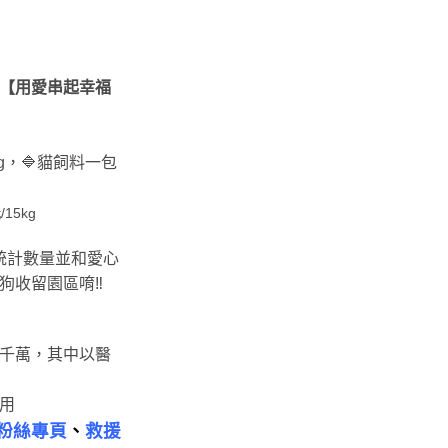
案【用愛串起幸福
kg，🔷貓飼料一包
15kg
統計數量並和愛心
狗收留園區唷‼
千萬，其中以醫
用
B粉絲專頁
、
救援