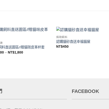
捐助飼料
Add to
Add
認購貓砂直送幸福貓屋
資
wishlist
wishl
NT$
450
飼料直送園區//贈貓咪皮革杯套
100
–
NT$
1,800
們
FACEBOOK