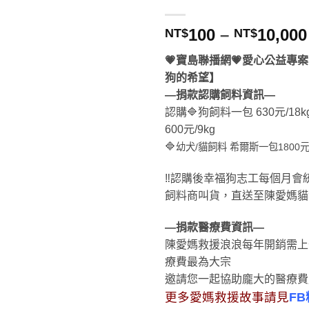
100
–
10,000
NT$
NT$
💗寶島聯播網💗愛心公益專
狗的希望】
—捐款認購飼料資訊—
認購🔷狗飼料一包 630元/18
600元/9kg
🔷
幼犬/貓飼料 希爾斯一包1800元/
‼認購後幸福狗志工每個月會
飼料商叫貨，直送至陳愛媽貓
—捐款醫療費資訊—
陳愛媽救援浪浪每年開銷需上
療費最為大宗
邀請您一起協助龐大的醫療費
更多愛媽救援故事請見
F