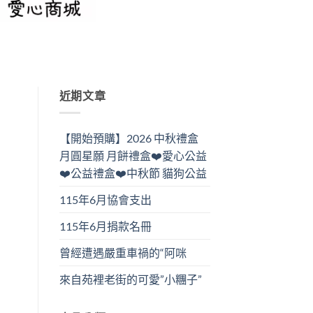
近期文章
【開始預購】2026 中秋禮盒
月圓星願 月餅禮盒❤️愛心公益
❤️公益禮盒❤️中秋節 貓狗公益
115年6月協會支出
115年6月捐款名冊
曾經遭遇嚴重車禍的“阿咪
來自苑裡老街的可愛”小糰子”