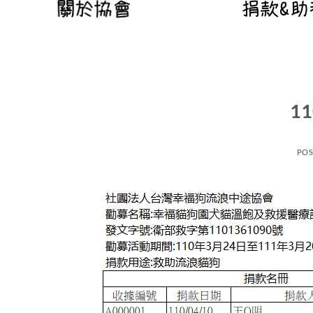
1
POS