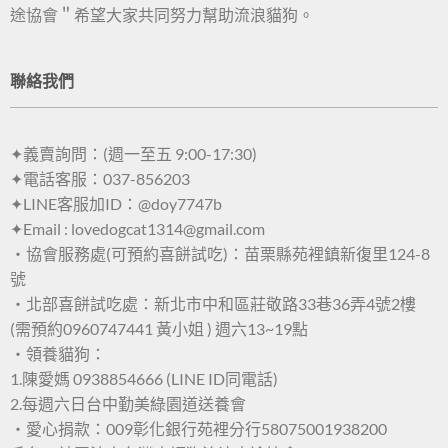
途協會＂希望大家共同努力幫助流浪貓狗。
聯絡我們
✦義賣詢問：(週一至五 9:00-17:30)
✦電話客服：037-856203
✦LINE客服加ID：@doy7747b
✦Email : lovedogcat1314@gmail.com
・協會服務處(可預約喜餅試吃)：苗栗縣苑裡鎮新復里124-8
號
・北部喜餅試吃處：新北市中和區莊敬路33巷36弄4號2樓
(需預約0960747441 黃小姐 ) 週六13~19點
・領養貓狗：
1.陳愛媽 0938854666 (LINE ID同電話)
2.每週六日台中勤美綠園道送養會
・愛心捐款：009彰化銀行苑裡分行58075001938200