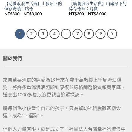
【助養浪浪生活費】山豬吊下的
【助養浪浪生活費】山豬吊下的
倖存奇蹟：路奇
倖存奇蹟：Ｑ寶
NT$
300
–
NT$
3,000
NT$
300
–
NT$
3,000
1
2
3
4
...
7
8
9
關於我們
來自苗栗通霄的陳愛媽19年來花費千萬救援上千隻流浪貓
狗，將許多重傷浪浪照顧到康復並嚴格篩選優質領養家庭，
送養出1000多隻浪浪更親自追蹤探訪。
將每個毛小孩當作自己的孩子，只為幫助牠們脫離悲慘命
運，成為”幸福狗”。
但個人力量有限，於是成立了＂社團法人台灣幸福狗流浪中