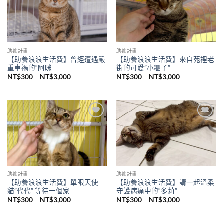
Add to
Add to
wishlist
wishlist
助養計畫
助養計畫
【助養浪浪生活費】曾經遭遇嚴
【助養浪浪生活費】來自苑裡老
重車禍的“阿咪
街的可愛”小糰子”
NT$
300
–
NT$
3,000
NT$
300
–
NT$
3,000
Add to
Add to
wishlist
wishlist
助養計畫
助養計畫
【助養浪浪生活費】單眼天使
【助養浪浪生活費】請一起溫柔
貓”代代” 等待一個家
守護病痛中的“多莉”
NT$
300
–
NT$
3,000
NT$
300
–
NT$
3,000