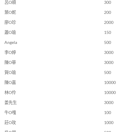
呂O順
300
葉O妮
200
廖O珍
2000
蕭O瑜
150
Angela
500
李O婷
3000
陳O華
3000
賀O瑜
500
陳O嘉
10000
林O伶
10000
姜先生
3000
牛O嘎
100
莊O玫
1000