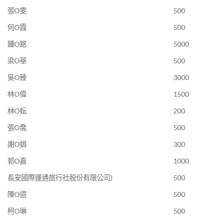
張O雯
500
何O霞
500
鍾O銘
5000
梁O華
500
吳O臻
3000
林O偉
1500
林O妘
200
張O喬
500
謝O娟
300
郭O嘉
1000
長安國際運通旅行社股份有限公司)
500
陳O道
500
柯O琳
500