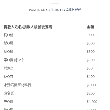
POSTED ON
6 1 月, 2024
BY
幸福狗 廷廷
捐款人姓名/捐款人帳號後五碼
金額
楊O蘭
1,000
郁O屏
$500
蔡O斌
$500
李O賢.施O伶
$100
郭家O
$50
林O甘
$100
永勁汽機車材料行
$1,000
吳名氏
$200
許O珮
$1,200
徐O彤
$1,000