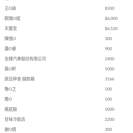
王O詠
$500
歐陽O斌
$6,000
天靈宮
$6,520
陳憶O
300
蕭O睿
900
全鋒汽車股份有限公司
2400
黃O軒
5000
原豆粹食 捐款箱
3166
魯O之
500
喬O
500
搖屁股
5000
甘味冷飲店
2200
謝O倩
300