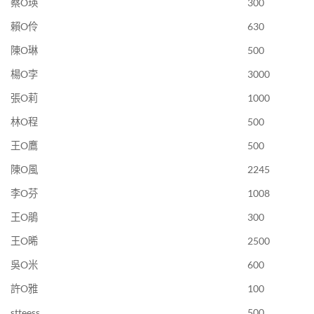
蔡O瑛
300
賴O伶
630
陳O琳
500
楊O孛
3000
張O莉
1000
林O程
500
王O鷹
500
陳O風
2245
李O芬
1008
王O鵑
300
王O晞
2500
吳O米
600
許O雅
100
stteess
500