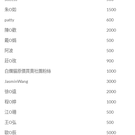
朱O如
1500
patty
600
陳O歡
2000
戴O娟
500
阿波
500
莊O玫
900
白爛貓原價買賣社團粉絲
1000
JasminWang
3000
徐O遠
2000
程O婷
1000
江O珊
500
王O弘
500
歐O辰
5000