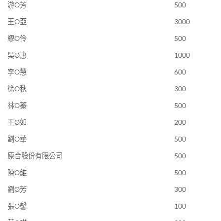
游O芳
500
王O亞
3000
繆O伶
500
吳O惠
1000
李O慧
600
徐O秋
300
林O蓁
500
王O如
200
劉O華
500
原合股份有限公司
500
陳O維
500
劉O芳
300
張O馨
100