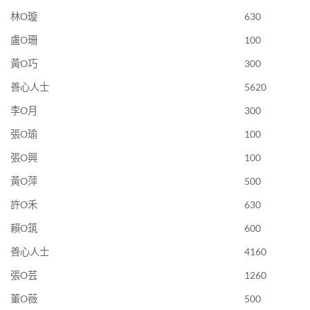
林O璇
630
盧O珊
100
黃O巧
300
善心人士
5620
李O月
300
張O瑜
100
張O興
100
黃O萍
500
許O禾
630
賴O筑
600
善心人士
4160
張O芸
1260
董O薇
500