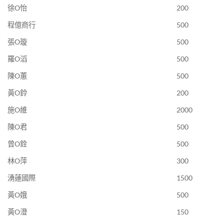
徐O怡
200
程億商行
500
張O璇
500
羅O滔
500
陳O蕙
500
黃O鈴
200
施O維
2000
陳O君
500
曾O銓
500
林O萍
300
湧蓮國際
1500
黃O娥
500
黃O澄
150