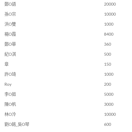
鄭O語
20000
孫O宗
10000
洪O雙
1000
楊O霞
8400
鄭O華
360
紀O淇
500
章
150
許O琦
1000
Roy
200
李O茹
5000
陳O帆
3000
林O泠
10000
劉O銘_吳O琴
600