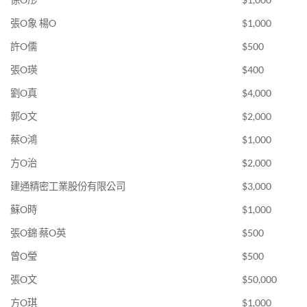
張O象 楊O
$1,000
許O儒
$500
張O瑛
$400
劉O真
$4,000
郭O文
$2,000
蔡O鴻
$1,000
方O治
$2,000
建通精密工業股份有限公司
$3,000
蘇O時
$1,000
張O錦 蔡O英
$500
曾O瑩
$500
張O文
$50,000
方O琪
$1,000