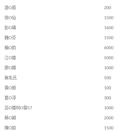
游O茵
200
徐O仙
1500
彭O瑀
1600
魏O芬
1500
楊O鈞
6000
江O雄
5000
廖O鐶
1000
無名氏
500
黃O茹
100
夏O淳
300
呂O儒何O蓉57
1000
蔡O穎
2000
陳O如
1500