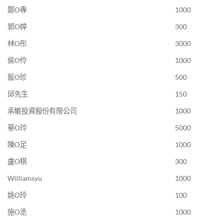
鄭O專
1000
郭O婷
300
林O彤
3000
侯O伶
1000
藍O珍
500
邱先生
150
承敏投資股份有限公司
1000
華O玲
5000
陳O足
1000
盧O棋
300
Williamsyu
1000
姚O玲
100
施O丞
1000