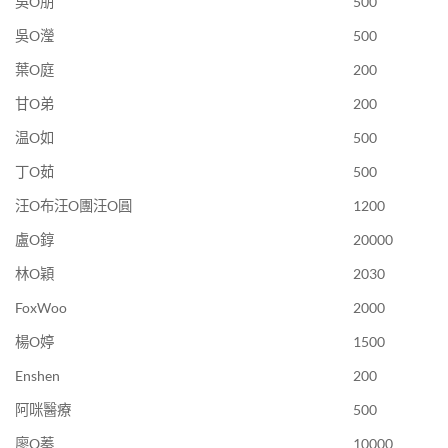
吳O朋
500
吳O瀅
500
葉O庭
200
甘O弟
200
温O如
500
丁O茹
500
汪O布汪O團汪O圓
1200
盧O錞
20000
林O穎
2030
FoxWoo
2000
楊O婷
1500
Enshen
200
阿咪醫療
500
廖O蓁
10000