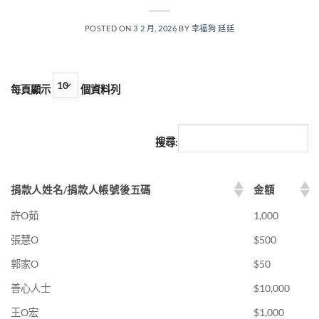
POSTED ON
3 2 月, 2026
BY
幸福狗 廷廷
每頁顯示
個資料列
搜尋:
捐款人姓名/捐款人帳號後五碼
金額
許O茹
1,000
張慧O
$500
郭家O
$50
善心人士
$10,000
王O宏
$1,000