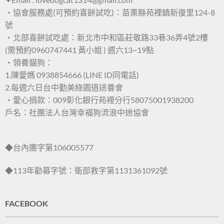
・協會服務處(可預約喜餅試吃)：苗栗縣苑裡鎮新復里124-8
號
・北部喜餅試吃處：新北市中和區莊敬路33巷36弄4號2樓
(需預約0960747441 黃小姐 ) 週六13~19點
・領養貓狗：
1.陳愛媽 0938854666 (LINE ID同電話)
2.每週六日台中勤美綠園道送養會
・愛心捐款：009彰化銀行苑裡分行58075001938200
戶名：社團法人台灣幸福狗流浪中途協會
◆台內團字第106005577
◆113年勸募字號：衛部救字第1131361092號
FACEBOOK