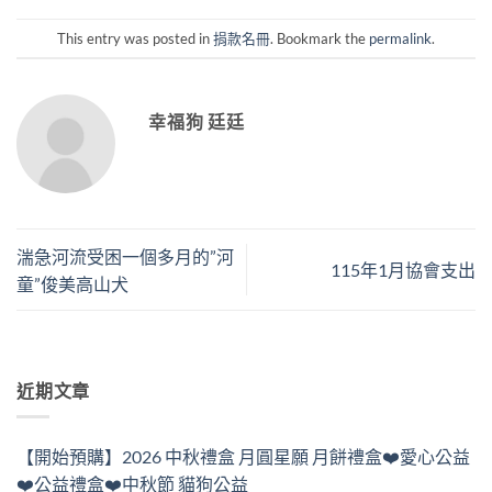
This entry was posted in
捐款名冊
. Bookmark the
permalink
.
幸福狗 廷廷
湍急河流受困一個多月的”河
115年1月協會支出
童”俊美高山犬
近期文章
【開始預購】2026 中秋禮盒 月圓星願 月餅禮盒❤️愛心公益
❤️公益禮盒❤️中秋節 貓狗公益