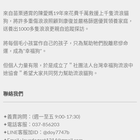
來自苗栗通霄的陳愛媽19年來花費千萬救援上千隻流浪貓
狗，將許多重傷浪浪照顧到康復並嚴格篩選優質領養家庭，
送養出1000多隻浪浪更親自追蹤探訪。
將每個毛小孩當作自己的孩子，只為幫助牠們脫離悲慘命
運，成為”幸福狗”。
但個人力量有限，於是成立了＂社團法人台灣幸福狗流浪中
途協會＂希望大家共同努力幫助流浪貓狗。
聯絡我們
✦義賣詢問：(週一至五 9:00-17:30)
✦電話客服：037-856203
✦LINE客服加ID：@doy7747b
✦Email : lovedogcat1314@gmail.com