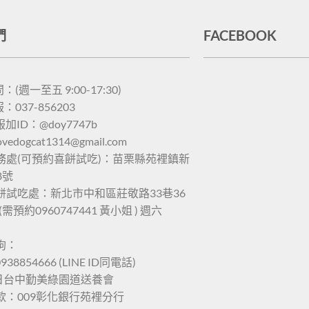
們
FACEBOOK
(週一至五 9:00-17:30)
037-856203
服加ID：@doy7747b
lovedogcat1314@gmail.com
務處(可預約喜餅試吃)：苗栗縣苑裡鎮新
8號
餅試吃處：新北市中和區莊敬路33巷36
(需預約0960747441 黃小姐 ) 週六
狗：
938854666 (LINE ID同電話)
六日台中勤美綠園道送養會
款：009彰化銀行苑裡分行