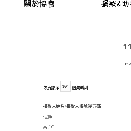
1
PO
每頁顯示
個資料列
捐款人姓名/捐款人帳號後五碼
張慧O
高子O