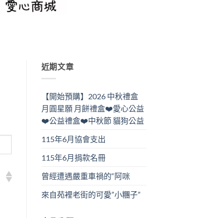
近期文章
【開始預購】2026 中秋禮盒
月圓星願 月餅禮盒❤️愛心公益
❤️公益禮盒❤️中秋節 貓狗公益
115年6月協會支出
115年6月捐款名冊
曾經遭遇嚴重車禍的“阿咪
來自苑裡老街的可愛”小糰子”