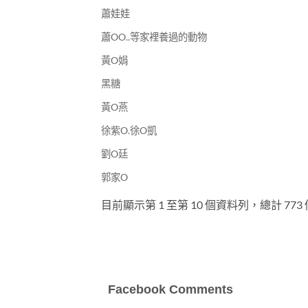
蕭娃娃
蕭OO..等家裡養過的動物
黃O娟
黑糖
黃O燕
徐紫O.徐O凱
劉O廷
郭家O
目前顯示第 1 至第 10 個資料列，總計 773
Facebook Comments