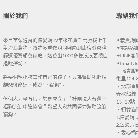
關於我們
聯絡我
來自苗栗通霄的陳愛媽19年來花費千萬救援上千
✦義賣詢問：
隻流浪貓狗，將許多重傷浪浪照顧到康復並嚴格
✦電話客服：
篩選優質領養家庭，送養出1000多隻浪浪更親自
✦LINE客
追蹤探訪。
✦Email : 
・協會服
將每個毛小孩當作自己的孩子，只為幫助牠們脫
復里124-
離悲慘命運，成為”幸福狗”。
・北部喜
弄4號2樓 
但個人力量有限，於是成立了＂社團法人台灣幸
13~19點
福狗流浪中途協會＂希望大家共同努力幫助流浪
・領養貓
貓狗。
1.陳愛媽 0
2.每週
・愛心捐