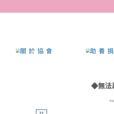
參與助養計畫，成為幸福
會的愛媽愛爸！
◆無法
PO
21