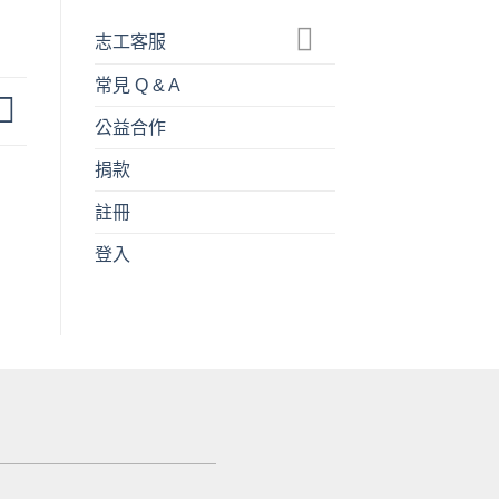
志工客服
常見 Q & A
公益合作
捐款
註冊
登入