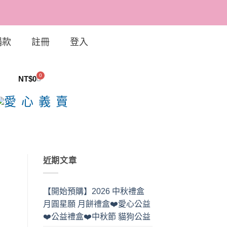
捐款
註冊
登入
0
NT$
0
近期文章
【開始預購】2026 中秋禮盒
月圓星願 月餅禮盒❤️愛心公益
❤️公益禮盒❤️中秋節 貓狗公益