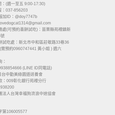
(週一至五 9:00-17:30)
037-856203
服加ID：@doy7747b
 lovedogcat1314@gmail.com
務處(可預約喜餅試吃)：苗栗縣苑裡鎮新
8號
餅試吃處：新北市中和區莊敬路33巷36
(需預約0960747441 黃小姐 ) 週六
狗：
938854666 (LINE ID同電話)
六日台中勤美綠園道送養會
款：009彰化銀行苑裡分行
1938200
團法人台灣幸福狗流浪中途協會
106005577