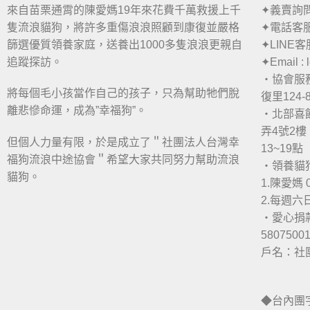
來自苗栗通霄的陳愛媽19年來花費千萬救援上千
✦義賣詢問：
隻流浪貓狗，將許多重傷浪浪照顧到康復並嚴格
✦電話客服：
篩選優質領養家庭，送養出1000多隻浪浪更親自
✦LINE客
追蹤探訪。
✦Email :
・協會服
將每個毛小孩當作自己的孩子，只為幫助牠們脫
復里124-
離悲慘命運，成為”幸福狗”。
・北部喜
弄4號2樓 
但個人力量有限，於是成立了＂社團法人台灣幸
13~19點
福狗流浪中途協會＂希望大家共同努力幫助流浪
・領養貓
貓狗。
1.陳愛媽 0
2.每週
・愛心捐
5807500
戶名：社
◆台內團字第