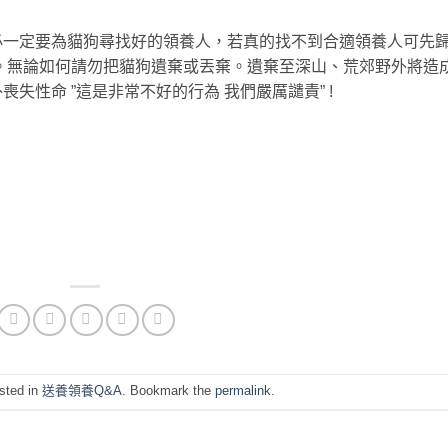
必一定要為貓狗尋找好的領養人，若真的找不到合適領養人可先
。無論如何請勿把貓狗遺棄或丟棄。遺棄至深山、荒郊野外將造
失性命 ”這是非常不好的行為 我們嚴厲譴責” !
sted in
送養領養Q&A
. Bookmark the
permalink
.