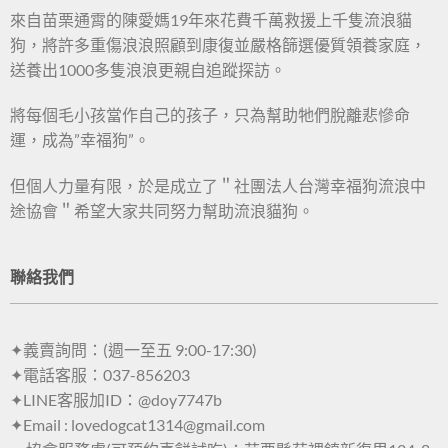
來自苗栗通霄的陳愛媽19年來花費千萬救援上千隻流浪貓
狗，將許多重傷浪浪照顧到康復並嚴格篩選優質領養家庭，
送養出1000多隻浪浪更親自追蹤探訪。
將每個毛小孩當作自己的孩子，只為幫助牠們脫離悲慘命
運，成為”幸福狗”。
但個人力量有限，於是成立了＂社團法人台灣幸福狗流浪中
途協會＂希望大家共同努力幫助流浪貓狗。
聯絡我們
✦義賣詢問：(週一至五 9:00-17:30)
✦電話客服：037-856203
✦LINE客服加ID：@doy7747b
✦Email : lovedogcat1314@gmail.com