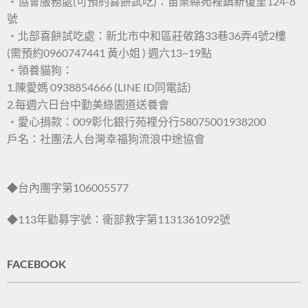
・協會服務處(可預約喜餅試吃)：苗栗縣苑裡鎮新復里124-8
號
・北部喜餅試吃處：新北市中和區莊敬路33巷36弄4號2樓
(需預約0960747441 黃小姐 ) 週六13~19點
・領養貓狗：
1.陳愛媽 0938854666 (LINE ID同電話)
2.每週六日台中勤美綠園道送養會
・愛心捐款：009彰化銀行苑裡分行58075001938200
戶名：社團法人台灣幸福狗流浪中途協會
◆台內團字第106005577
◆113年勸募字號：衛部救字第1131361092號
FACEBOOK