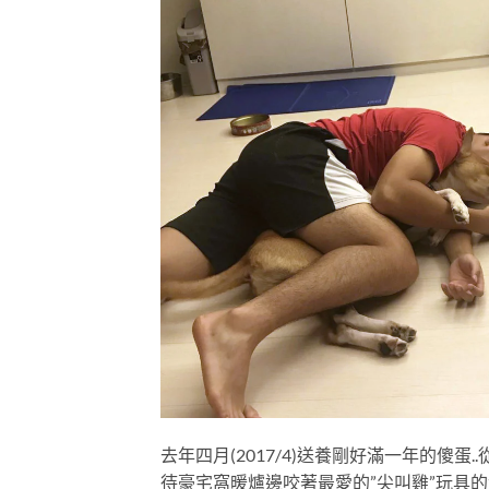
去年四月(2017/4)送養剛好滿一年的傻
待豪宅窩暖爐邊咬著最愛的”尖叫雞”玩具的