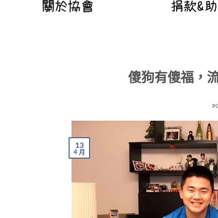
傻狗有傻福，
P
13
4 月