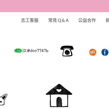
志工客服
常見 Q & A
公益合作
狗協