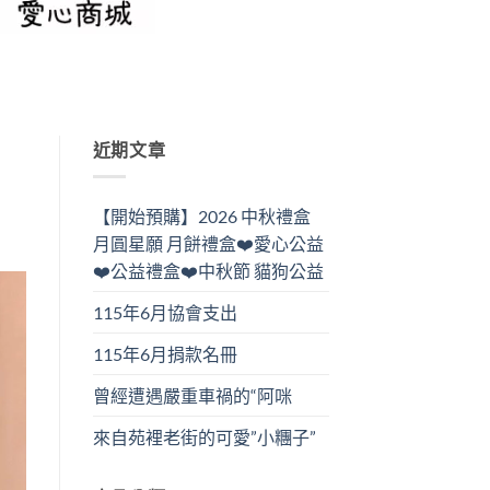
近期文章
【開始預購】2026 中秋禮盒
月圓星願 月餅禮盒❤️愛心公益
❤️公益禮盒❤️中秋節 貓狗公益
115年6月協會支出
115年6月捐款名冊
曾經遭遇嚴重車禍的“阿咪
來自苑裡老街的可愛”小糰子”