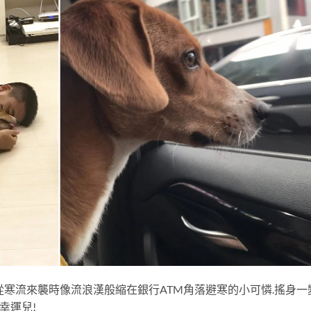
蛋..從寒流來襲時像流浪漢般縮在銀行ATM角落避寒的小可憐.搖身一
幸運兒!