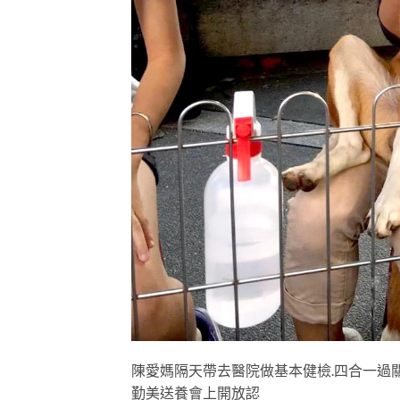
陳愛媽隔天帶去醫院做基本健檢.四合一過關
勤美送養會上開放認