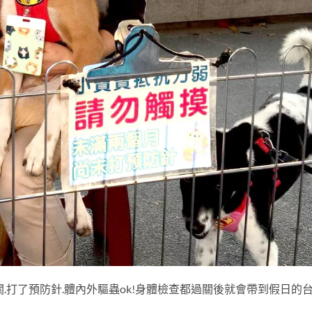
.打了預防針.體內外驅蟲ok!身體檢查都過關後就會帶到假日的