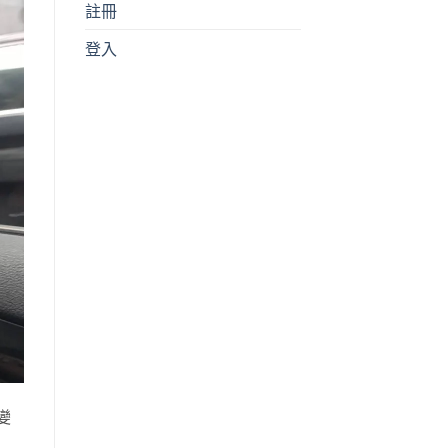
註冊
登入
變