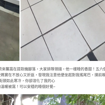
年前寒流來襲窩在提款機腳落，大家排隊領錢，他一樣睡的香甜！五六
愛媽實在不放心又折返，發現我注意他便坐起對我搖尾巴，撲前
街頭如此寒冷，你卻溶化了我的心
溫暖被窩！可以安穩的睡個好覺~