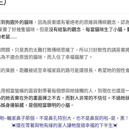
生）
棄到狗園外的貓咪
，因為房東還有著絕老的思維與傳統觀念，認
家養了好幾隻貓咪，但是
沒有結紮的觀念
，
每當貓咪生了小貓，
老鼠……
的問題，只是真的太難打敗傳統思維了，所以只好軟性的請房東
估為不適合原放的貓咪，而入住了幸福貓屋了。
眉的臭臉，距離被送至幸福家庭的路可能還很長，希望她的個性
是用相當蠻橫的面容對帶著每個想與她接觸的人，到現在也還是
小的她丟棄在外的畫面揮之不去，而對人非常的不信任。不過她
姊姊身邊躲藏，是個相當聰明的小貓
。
喲~輪家鼻子那個，不是鼻孔特別大，也不是鼻屎的啦~是，黑
💓還在等著與牠有緣的家人讓牠度過幸福的下半生💓