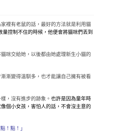
為家裡有老鼠的話，最好的方法就是利用貓
數量控制不住的時候，他便會將貓咪們丟到
將貓咪交給她，以後都由她處理新生小貓的
會漸漸變得溫馴多，也才能讓自己擁有被看
一樣，沒有進步的跡象。
也許是因為童年時
就像個小女孩，害怕人的話，不會沒主意的
！點！點！」