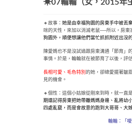
☀07輪輪（女，2015年
🔸故事：
她是由幸福狗園的房東手中被丟
咪的天性，來加以消滅老鼠──所以，房東
狗園外，順便想讓他們當忙抓抓附近出沒的
陳愛媽也不是沒試過跟房東溝通「節育」
事情。於是，輪輪就在被節育了以後，評
長相可愛、毛色特別
的她，卻總愛擺著皺
見的機會。
🔸個性：這個小姑娘從剛來到時，就一直
期還記得房東把她帶離媽媽身邊、亂將幼
四處亂竄，而是會故意的跑到大哥哥、大
輪輪：「噯