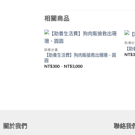
相關商品
助養計
Add to
Add to
【助
助養計畫
wishlist
wishlist
NT$
【助養生活費】狗肉販搶救出珊珊、圓
圓
NT$
300
–
NT$
3,000
跳虎
00
關於我們
聯絡我