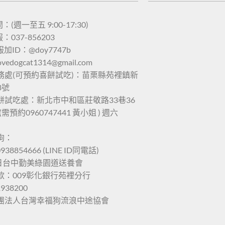
(週一至五 9:00-17:30)
037-856203
服加ID：@doy7747b
lovedogcat1314@gmail.com
務處(可預約喜餅試吃)：苗栗縣苑裡鎮新
8號
餅試吃處：新北市中和區莊敬路33巷36
(需預約0960747441 黃小姐 ) 週六
狗：
938854666 (LINE ID同電話)
六日台中勤美綠園道送養會
款：009彰化銀行苑裡分行
1938200
團法人台灣幸福狗流浪中途協會