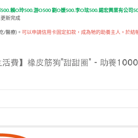
賴O玲500.游O500 劉O媛500.李O玹500.錫宏興業有公司500
內更新完成
吃/醫療)。
可以申請信用卡固定扣款，成為牠的助養主人。於結帳