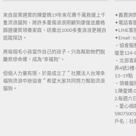
來自苗栗通霄的陳愛媽19年來花費千萬救援上千
✦義賣詢問：
隻流浪貓狗，將許多重傷浪浪照顧到康復並嚴格
✦電話客服：
篩選優質領養家庭，送養出1000多隻浪浪更親自
✦LINE客
追蹤探訪。
✦Email : 
・協會服
將每個毛小孩當作自己的孩子，只為幫助牠們脫
復里124-
離悲慘命運，成為”幸福狗”。
・北部喜
弄4號2樓 
但個人力量有限，於是成立了＂社團法人台灣幸
13~19點
福狗流浪中途協會＂希望大家共同努力幫助流浪
・領養貓
貓狗。
1.陳愛媽 0
2.每週
・愛心捐
5807500
戶名：社