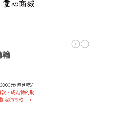
輪輪
00元(包含吃/
扣款，成為牠的助
期定額捐款」，