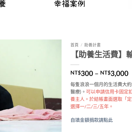
首頁
/
助養計畫
【助養生活費】
Add to
wishlist
300
–
3,000
NT$
NT$
每隻浪浪一個月的生活費大約30
醫療)。
可以申請信用卡固定
養主人。於結帳畫面選取「定
選擇一/二/三/五年。
自填金額捐款請點此