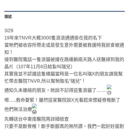
描述
3/29
19年來TNVR大概3000隻浪浪通通掛在我的名下
當牠們被收容所帶走或是發生意外需要被救援時我就會被通
知！
接到醫院電話一隻浪貓被撞在路邊躺兩天路人送醫掃到我的
晶片（107年11月8日結紮叫瑞兒）
其實我並不認識這隻橘貓當時是一位名叫瑞X的朋友請我幫
忙帶去醫院TNVR,所以幫牠取名“瑞兒”！
通知久未連絡的朋友，她說不記得這隻浪貓了…….
嗯…..救命要緊！雖然這家醫院說X光看起來懷疑脊椎斷了
他們無法治療
先轉送台中東南醫院再詳細檢查
只要不是斷脊椎！斷手斷腳真的無所謂，我們一起好好面對