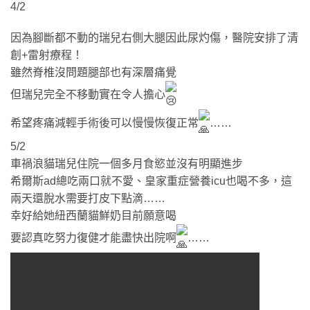
4/2
因為腳斷都不動的瑞兒右側大腿因此尿灼傷，醫院安排了清
創+雷射療程！
雖然脊椎沒問題腿部也有深層痛覺
但瑞兒完全不移動實在令人擔心
希望疼痛減輕手術後可以慢慢恢復正常
……
5/2
車禍浪貓瑞兒住院一個多月食慾並沒有明顯進步
希爾斯ad總吃兩口就不愛、皇家重症營養icu也喝不多，這
兩天還脫水需要打皮下點滴……
幸好給她紐西蘭貓鮮奶目前願意喝
要認真吃努力復健才能盡快出院啊
……