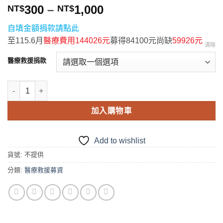
300
–
1,000
NT$
NT$
自填金額捐款請點此
至115.6月
醫療費用144026元
募得84100元尚缺
59926元
清除
醫療救援捐款
加入購物車
Add to wishlist
貨號:
不提供
分類:
醫療救援募資