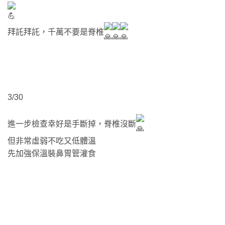
拜託拜託，千萬不要是脊椎
3/30
進一步檢查幸好是手斷掉，脊椎沒斷
但非常虛弱不吃又低體溫
先加強保溫裝鼻胃管灌食