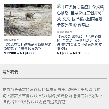
Add to
Add to
wishlist
wishlist
醫療救援募資
【病犬長期醫療】令人痛心憤
怒! 苗栗深山三個月幼犬”又又”
醫療救援募資
【緊急救援】遭捕獸夾斷腳的米
被捕獸夾斷兩隻腳骨頭外露 終
兔媽媽辛苦餵養10隻奶狗
身殘缺
NT$
300
–
NT$
1,000
NT$
300
–
NT$
1,000
關於我們
來自苗栗通霄的陳愛媽19年來花費千萬救援上千隻流浪貓
狗，將許多重傷浪浪照顧到康復並嚴格篩選優質領養家庭，
送養出1000多隻浪浪更親自追蹤探訪。