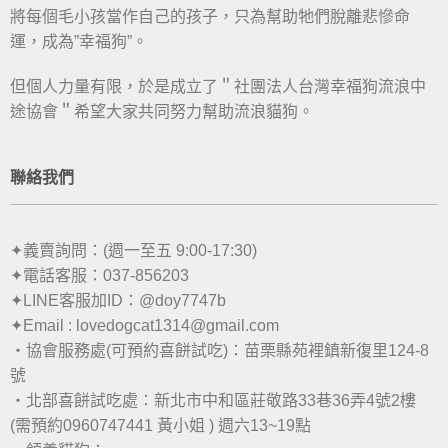
將每個毛小孩當作自己的孩子，只為幫助牠們脫離悲慘命
運，成為”幸福狗”。
但個人力量有限，於是成立了＂社團法人台灣幸福狗流浪中
途協會＂希望大家共同努力幫助流浪貓狗。
聯絡我們
✦義賣詢問：(週一至五 9:00-17:30)
✦電話客服：037-856203
✦LINE客服加ID：@doy7747b
✦Email : lovedogcat1314@gmail.com
・協會服務處(可預約喜餅試吃)：苗栗縣苑裡鎮新復里124-8
號
・北部喜餅試吃處：新北市中和區莊敬路33巷36弄4號2樓
(需預約0960747441 黃小姐 ) 週六13~19點