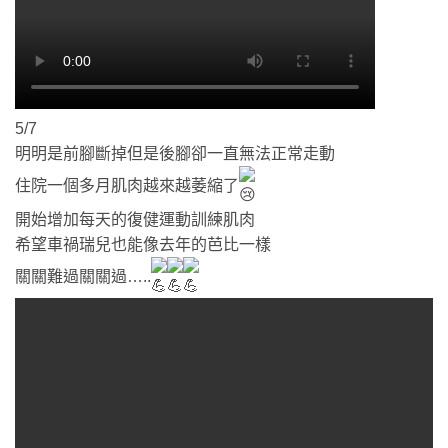
5/7
明明是前腳斷掉但是後腳卻一直無法正常走動
住院一個多月肌肉越來越萎縮了
開始增加每天的復健運動訓練肌肉
希望車禍瑞兒也能像去年的芭比一樣
關關難過關關過…..