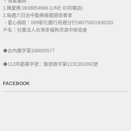
・領養貓狗：
1.陳愛媽 0938854666 (LINE ID同電話)
2.每週六日台中勤美綠園道送養會
・愛心捐款：009彰化銀行苑裡分行58075001938200
戶名：社團法人台灣幸福狗流浪中途協會
◆台內團字第106005577
◆113年勸募字號：衛部救字第1131361092號
FACEBOOK