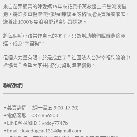
來自苗栗通霄的陳愛媽19年來花費千萬救援上千隻流浪貓
狗，將許多重傷浪浪照顧到康復並嚴格篩選優質領養家庭，
送養出1000多隻浪浪更親自追蹤探訪。
將每個毛小孩當作自己的孩子，只為幫助牠們脫離悲慘命
運，成為”幸福狗”。
但個人力量有限，於是成立了＂社團法人台灣幸福狗流浪中
途協會＂希望大家共同努力幫助流浪貓狗。
聯絡我們
✦義賣詢問：(週一至五 9:00-17:30)
✦電話客服：037-856203
✦LINE客服加ID：@doy7747b
✦Email : lovedogcat1314@gmail.com