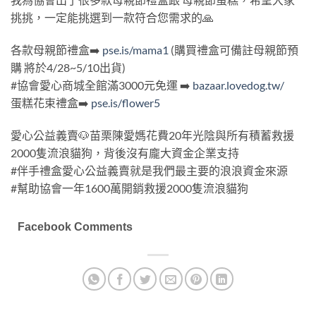
挑挑，一定能挑選到一款符合您需求的🙏
各款母親節禮盒➡️
pse.is/mama1
(購買禮盒可備註母親節預
購 將於4/28~5/10出貨)
#協會愛心商城全館滿3000元免運
➡️
bazaar.lovedog.tw/
蛋糕花束禮盒➡️
pse.is/flower5
愛心公益義賣🐶苗栗陳愛媽花費20年光陰與所有積蓄救援
2000隻流浪貓狗，背後沒有龐大資金企業支持
#伴手禮盒愛心公益義賣就是我們最主要的浪浪資金來源
#幫助協會一年1600萬開銷救援2000隻流浪貓狗
Facebook Comments