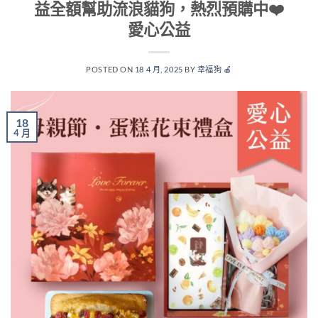
益全額幫助流浪貓狗，熱烈預購中❤️
愛心公益
POSTED ON
18 4 月, 2025
BY
幸福狗 🍎
18
4 月