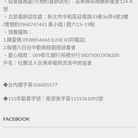
・協會服務處(可預約喜餅試吃)：苗栗縣苑裡鎮新復里124-8
號
・北部喜餅試吃處：新北市中和區莊敬路33巷36弄4號2樓
(需預約0960747441 黃小姐 ) 週六13~19點
・領養貓狗：
1.陳愛媽 0938854666 (LINE ID同電話)
2.每週六日台中勤美綠園道送養會
・愛心捐款：009彰化銀行苑裡分行58075001938200
戶名：社團法人台灣幸福狗流浪中途協會
◆台內團字第106005577
◆113年勸募字號：衛部救字第1131361092號
FACEBOOK