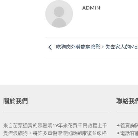
ADMIN
吃狗肉外勞施虐陰影，失去家人的Mo
關於我們
聯絡我
來自苗栗通霄的陳愛媽19年來花費千萬救援上千
✦義賣詢問：
隻流浪貓狗，將許多重傷浪浪照顧到康復並嚴格
✦電話客服：