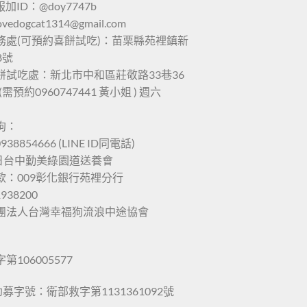
服加ID：@doy7747b
lovedogcat1314@gmail.com
務處(可預約喜餅試吃)：苗栗縣苑裡鎮新
8號
餅試吃處：新北市中和區莊敬路33巷36
(需預約0960747441 黃小姐 ) 週六
狗：
938854666 (LINE ID同電話)
六日台中勤美綠園道送養會
款：009彰化銀行苑裡分行
1938200
團法人台灣幸福狗流浪中途協會
106005577
勸募字號：衛部救字第1131361092號