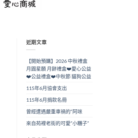
近期文章
【開始預購】2026 中秋禮盒
月圓星願 月餅禮盒❤️愛心公益
❤️公益禮盒❤️中秋節 貓狗公益
115年6月協會支出
115年6月捐款名冊
曾經遭遇嚴重車禍的“阿咪
來自苑裡老街的可愛”小糰子”