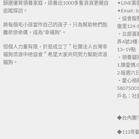
篩選優質領養家庭，送養出1000多隻浪浪更親自
✦LINE客
追蹤探訪。
✦Email : 
・協會服
將每個毛小孩當作自己的孩子，只為幫助牠們脫
復里124-
離悲慘命運，成為”幸福狗”。
・北部喜
弄4號2樓 
但個人力量有限，於是成立了＂社團法人台灣幸
13~19點
福狗流浪中途協會＂希望大家共同努力幫助流浪
・領養貓
貓狗。
1.陳愛媽 0
2.每週
・愛心捐
5807500
戶名：社
◆台內團字第
◆113年