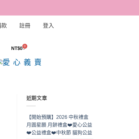
捐款
註冊
登入
0
NT$
0
近期文章
【開始預購】2026 中秋禮盒
月圓星願 月餅禮盒❤️愛心公益
❤️公益禮盒❤️中秋節 貓狗公益