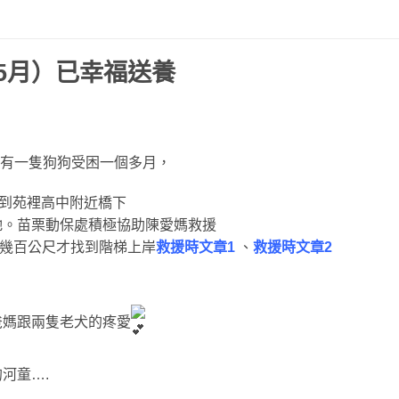
年5月）已幸福送養
流有一隻狗狗受困一個多月，
尺到苑裡高中附近橋下
牠。苗栗動保處積極協助陳愛媽救援
了幾百公尺才找到階梯上岸
救援時文章1
、
救援時文章2
爸媽跟兩隻老犬的疼愛
河童….