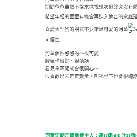
期間爸爸雖然不捨來探視幾次但終究沒有體
希望年輕的童童有機會再進入適合的家庭
喜愛大型狗的朋友不要錯過可愛的河童
🔸個性：
河童個性憨憨的～很可愛
脾氣也很好、很聽話
看見拿牽繩就會很開心～
很喜歡出去走走散步，叫牠坐下也會很聽
河童定期定額助養主人：趙O翔500.沈O諠500