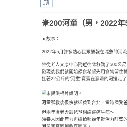
1 月
☀200河童（男，2022
🔸故事：
2022年5月許多熱心民眾通報在湍急的河
牠從老人文康中心附近往北移動了500公
發現後我們就開始餵食希望先用食物留住
扛著22公斤的“河童”寶寶在濕滑的河邊走
河童獲救後很快就送養到台北，當時備受
但兩年後老犬跟爸爸相繼罹癌生病～
領養人因此無力再繼續照顧年輕活力旺盛的
河童無奈回到收容園區，