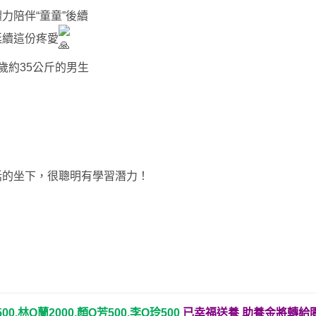
力陪伴“童童”後續
延續這份疼愛
3歲約35公斤的男生
話的坐下，很聰明有學習潛力！
.林O蘭2000.顏O芳500.李O玲500
已幸福送養 助養金將轉給