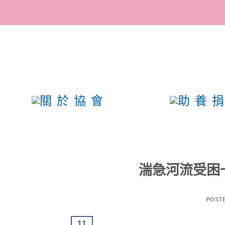
參與助養計畫，成為幸福
會的愛媽愛爸！
湍急河流受困
POST
11