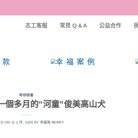
志工客服
常見 Q & A
公益合作
狗協
等待領養
一個多月的”河童”俊美高山犬
ED ON
11 1 月, 2026
BY
幸福狗 BERRY