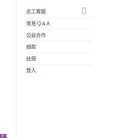
志工客服
常見 Q & A
公益合作
捐款
註冊
登入
園區