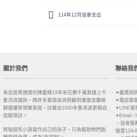
114年12月協會支出
關於我們
聯絡我
來自苗栗通霄的陳愛媽19年來花費千萬救援上千
✦義賣詢問：
隻流浪貓狗，將許多重傷浪浪照顧到康復並嚴格
✦電話客服：
篩選優質領養家庭，送養出1000多隻浪浪更親自
✦LINE客
追蹤探訪。
✦Email :
・協會服
將每個毛小孩當作自己的孩子，只為幫助牠們脫
復里124-