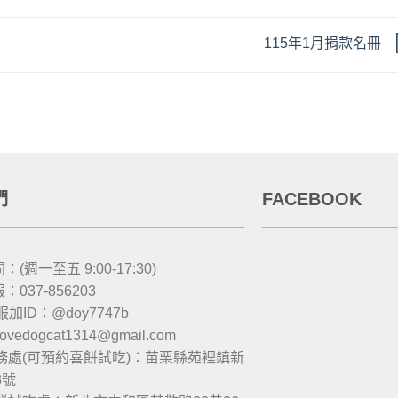
115年1月捐款名冊
們
FACEBOOK
(週一至五 9:00-17:30)
037-856203
服加ID：@doy7747b
 lovedogcat1314@gmail.com
務處(可預約喜餅試吃)：苗栗縣苑裡鎮新
8號