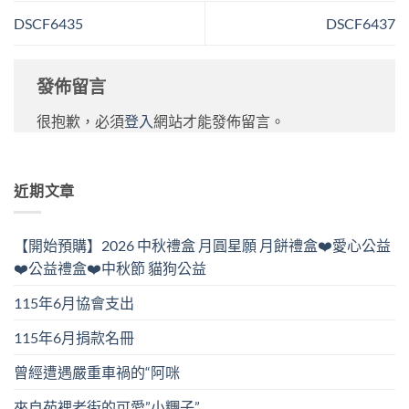
DSCF6435
DSCF6437
發佈留言
很抱歉，必須
登入
網站才能發佈留言。
近期文章
【開始預購】2026 中秋禮盒 月圓星願 月餅禮盒❤️愛心公益
❤️公益禮盒❤️中秋節 貓狗公益
115年6月協會支出
115年6月捐款名冊
曾經遭遇嚴重車禍的“阿咪
來自苑裡老街的可愛”小糰子”