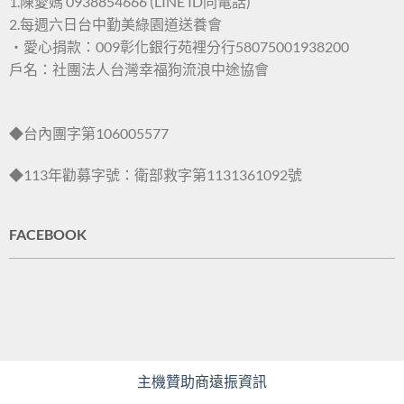
1.陳愛媽 0938854666 (LINE ID同電話)
2.每週六日台中勤美綠園道送養會
・愛心捐款：009彰化銀行苑裡分行58075001938200
戶名：社團法人台灣幸福狗流浪中途協會
◆台內團字第106005577
◆113年勸募字號：衛部救字第1131361092號
FACEBOOK
主機贊助商遠振資訊