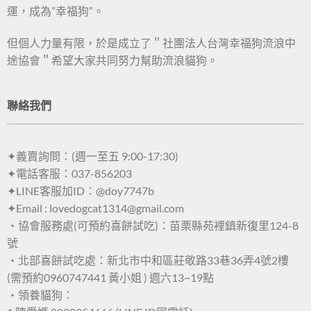
運，成為”幸福狗”。
但個人力量有限，於是成立了＂社團法人台灣幸福狗流浪中
途協會＂希望大家共同努力幫助流浪貓狗。
聯絡我們
✦義賣詢問：(週一至五 9:00-17:30)
✦電話客服：037-856203
✦LINE客服加ID：@doy7747b
✦Email : lovedogcat1314@gmail.com
・協會服務處(可預約喜餅試吃)：苗栗縣苑裡鎮新復里124-8
號
・北部喜餅試吃處：新北市中和區莊敬路33巷36弄4號2樓
(需預約0960747441 黃小姐 ) 週六13~19點
・領養貓狗：