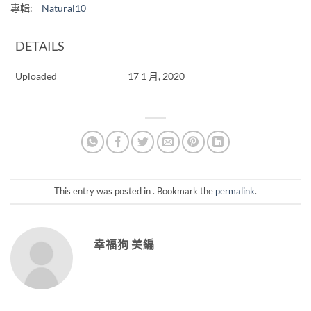
專輯:
Natural10
DETAILS
Uploaded
17 1 月, 2020
This entry was posted in . Bookmark the
permalink
.
幸福狗 美編