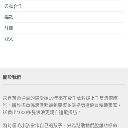
公益合作
捐款
註冊
登入
關於我們
來自苗栗通霄的陳愛媽19年來花費千萬救援上千隻流浪貓
狗，將許多重傷浪浪照顧到康復並嚴格篩選優質領養家庭，
送養出1000多隻浪浪更親自追蹤探訪。
將每個毛小孩當作自己的孩子，只為幫助牠們脫離悲慘命