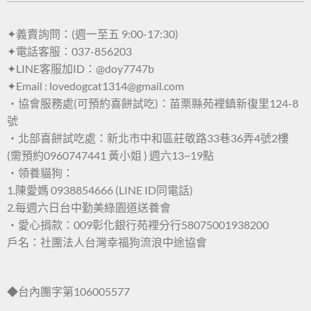
✦義賣詢問：(週一至五 9:00-17:30)
✦電話客服：037-856203
✦LINE客服加ID：@doy7747b
✦Email : lovedogcat1314@gmail.com
・協會服務處(可預約喜餅試吃)：苗栗縣苑裡鎮新復里124-8
號
・北部喜餅試吃處：新北市中和區莊敬路33巷36弄4號2樓
(需預約0960747441 黃小姐 ) 週六13~19點
・領養貓狗：
1.陳愛媽 0938854666 (LINE ID同電話)
2.每週六日台中勤美綠園道送養會
・愛心捐款：009彰化銀行苑裡分行58075001938200
戶名：社團法人台灣幸福狗流浪中途協會
◆台內團字第106005577