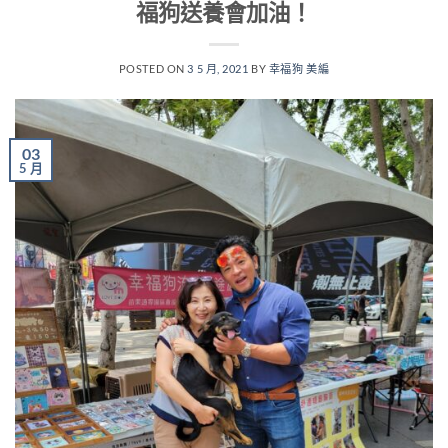
福狗送養會加油！
POSTED ON
3 5 月, 2021
BY
幸福狗 美編
03
5 月