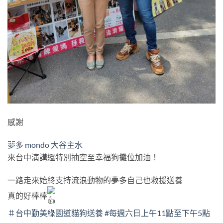
感謝
夢多 mondo 大谷主水
來台中演講還特別抽空至幸福狗攤位加油！
一路走來始終支持流浪動物的夢多自己也救援送養
真的好棒棒
＃台中勤美綠園道貓狗送養
#每週六日上午11點至下午5點