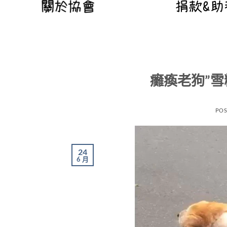
癱瘓老狗”雪
POS
24
6 月