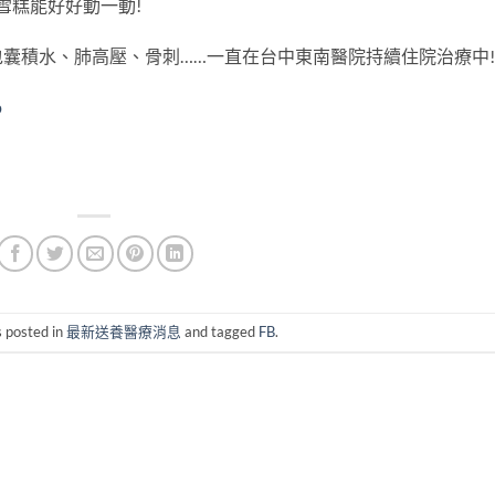
雪糕能好好動一動!
囊積水、肺高壓、骨刺……一直在台中東南醫院持續住院治療中!
p
s posted in
最新送養醫療消息
and tagged
FB
.