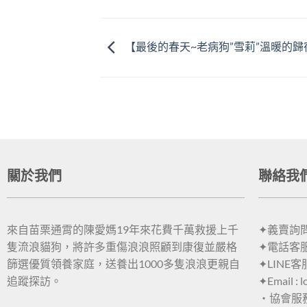
【最後的春天~老病狗”雪莉”溫暖的歸
關於我們
聯絡我
來自苗栗通霄的陳愛媽19年來花費千萬救援上千
✦義賣詢問：
隻流浪貓狗，將許多重傷浪浪照顧到康復並嚴格
✦電話客服：
篩選優質領養家庭，送養出1000多隻浪浪更親自
✦LINE客
追蹤探訪。
✦Email : 
・協會服