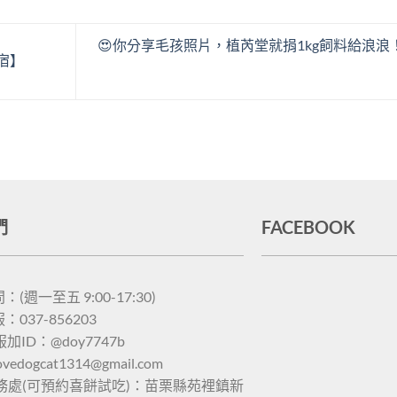
😍你分享毛孩照片，植芮堂就捐1kg飼料給浪浪！
宿】
們
FACEBOOK
(週一至五 9:00-17:30)
037-856203
服加ID：@doy7747b
lovedogcat1314@gmail.com
務處(可預約喜餅試吃)：苗栗縣苑裡鎮新