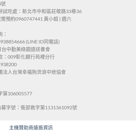
8號
餅試吃處：新北市中和區莊敬路33巷36
(需預約0960747441 黃小姐 ) 週六
狗：
938854666 (LINE ID同電話)
六日台中勤美綠園道送養會
款：009彰化銀行苑裡分行
1938200
團法人台灣幸福狗流浪中途協會
106005577
勸募字號：衛部救字第1131361092號
主機贊助商遠振資訊