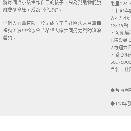
將每個毛小孩當作自己的孩子，只為幫助牠們脫
復里124-
離悲慘命運，成為”幸福狗”。
・北部喜
弄4號2樓 
但個人力量有限，於是成立了＂社團法人台灣幸
13~19點
福狗流浪中途協會＂希望大家共同努力幫助流浪
・領養貓
貓狗。
1.陳愛媽 0
2.每週
・愛心捐
5807500
戶名：社
◆台內團字第
◆113年