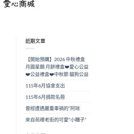
近期文章
【開始預購】2026 中秋禮盒
月圓星願 月餅禮盒❤️愛心公益
❤️公益禮盒❤️中秋節 貓狗公益
115年6月協會支出
115年6月捐款名冊
曾經遭遇嚴重車禍的“阿咪
來自苑裡老街的可愛”小糰子”