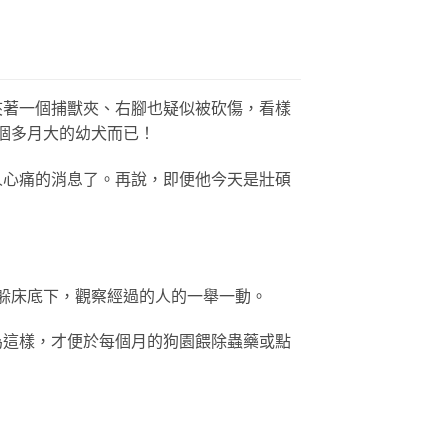
夾著一個捕獸夾、右腳也疑似被砍傷，看樣
個多月大的幼犬而已！
人心痛的消息了。再說，即便他今天是壯碩
躲床底下，觀察經過的人的一舉一動。
為這樣，才便於每個月的狗園餵除蟲藥或點