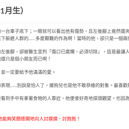
年1月生）
的一台車子底下；一眼就可以看出他有傷勢，且左後腳上竟然還
底下躲避人群的……多麼艱難的作為啊！當時的他，卻只是一個兩
的左後腳，卻被醫生宣判「傷口已腐爛，必須切除」，這是最讓
他還只是個小朋友而已啊！
，並一定要給予他滿滿的愛。
的表現……別說是怕人了，連狗兒也是他不敢恭維的對象。最喜歡
要看到手中有拿著食物的人靠近，他便會好奇地探頭觀望。也因
能夠笑顏逐開地向人討摸摸、討抱抱！