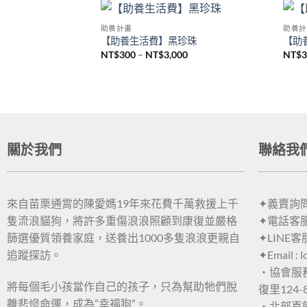
助養計畫
助養計
Add to
Add to
球
【助養生活費】黑珍珠
【助
wishlist
wishlist
00
NT$
300
–
NT$
3,000
NT$
關於我們
聯絡我
來自苗栗通霄的陳愛媽19年來花費千萬救援上千
✦義賣詢問：
隻流浪貓狗，將許多重傷浪浪照顧到康復並嚴格
✦電話客服：
篩選優質領養家庭，送養出1000多隻浪浪更親自
✦LINE客
追蹤探訪。
✦Email : 
・協會服
將每個毛小孩當作自己的孩子，只為幫助牠們脫
復里124-
離悲慘命運，成為”幸福狗”。
・北部喜