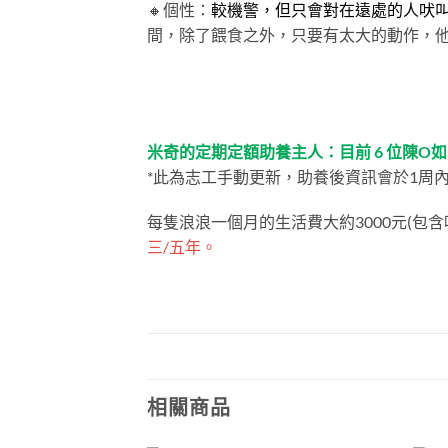
🔸個性：
較機警，但只會對在遠處的人吠
間，除了餵食之外，只要有太大的動作，
米奇的定期定額助養主人：目前 6 位陳O如500.
*此為志工手動更新，助養後資訊會於1周
每隻浪浪一個月的生活費大約3000元(包含
三/五年。
相關商品