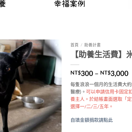
首頁
/
助養計畫
【助養生活費】
Add to
wishlist
300
–
3,000
NT$
NT$
每隻浪浪一個月的生活費大約30
醫療)。
可以申請信用卡固定
養主人。於結帳畫面選取「定
選擇一/二/三/五年。
自填金額捐款請點此