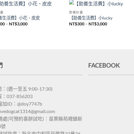
畫
助養計畫
Add to
Add
養生活費】小花、皮皮
【助養生活費】小lucky
wishlist
wish
300
–
NT$
3,000
NT$
300
–
NT$
3,000
們
FACEBOOK
(週一至五 9:00-17:30)
037-856203
服加ID：@doy7747b
lovedogcat1314@gmail.com
務處(可預約喜餅試吃)：苗栗縣苑裡鎮新
8號
餅試吃處：新北市中和區莊敬路33巷36