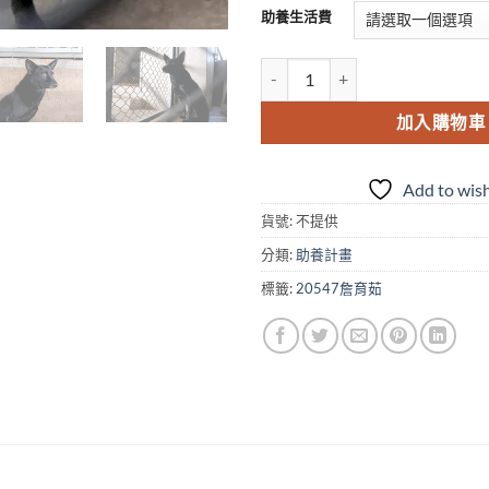
助養生活費
加入購物車
Add to wish
貨號:
不提供
分類:
助養計畫
標籤:
20547詹育茹