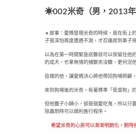
☀002米奇（男，2013
🔸故事：愛媽發現米奇的時候，是在街上
子是深怕再度遭遇不測，才忍痛爬到車子
以為在第一時間緊急送醫就可以保留住他
的成犬，也拿無情的捕獸夾沒轍，更何況
這樣的他，讓愛媽決心將他帶回狗場照顧
來到狗場後的米奇，有著標準「受虐狗」
但他膽子小歸小，卻是個愛吃鬼，所以只
除蟲劑時可以順利進行程序。
希望米奇的心房可以漸漸明朗化，期待他