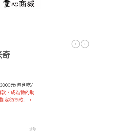
米奇
00元(包含吃/
扣款，成為牠的助
期定額捐款」，
清除