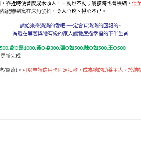
叫，靠近時便會變成木頭人，一動也不動；觸摸時也會畏縮
，
但
他都能嚇到窩在床角發抖，
令人心疼、揪心不已
。
請給米奇滿滿的愛吧~一定會有滿滿的回報的~
💓還在等著與牠有緣的家人讓牠度過幸福的下半生💓
翁O黑1000.黃O姿300.張O如500.陳O如500.王O500
內更新完成
吃/醫療)。
可以申請信用卡固定扣款，成為牠的助養主人。於結帳