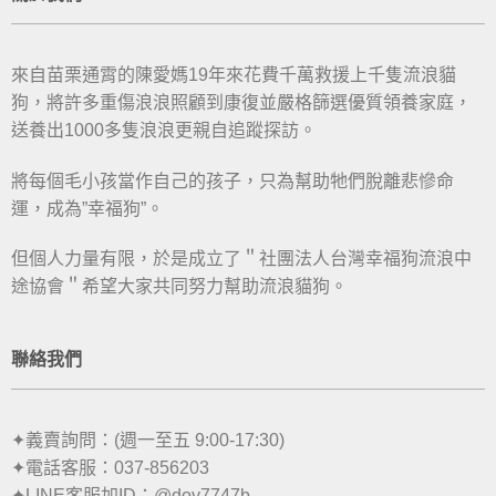
來自苗栗通霄的陳愛媽19年來花費千萬救援上千隻流浪貓
狗，將許多重傷浪浪照顧到康復並嚴格篩選優質領養家庭，
送養出1000多隻浪浪更親自追蹤探訪。
將每個毛小孩當作自己的孩子，只為幫助牠們脫離悲慘命
運，成為”幸福狗”。
但個人力量有限，於是成立了＂社團法人台灣幸福狗流浪中
途協會＂希望大家共同努力幫助流浪貓狗。
聯絡我們
✦義賣詢問：(週一至五 9:00-17:30)
✦電話客服：037-856203
✦LINE客服加ID：@doy7747b