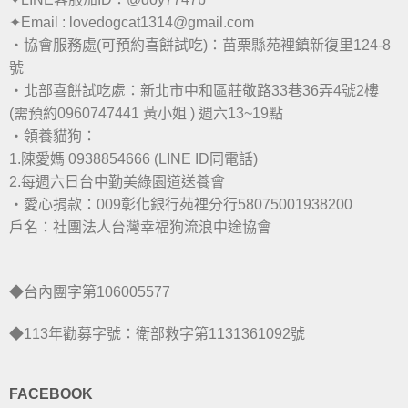
✦Email : lovedogcat1314@gmail.com
・協會服務處(可預約喜餅試吃)：苗栗縣苑裡鎮新復里124-8
號
・北部喜餅試吃處：新北市中和區莊敬路33巷36弄4號2樓
(需預約0960747441 黃小姐 ) 週六13~19點
・領養貓狗：
1.陳愛媽 0938854666 (LINE ID同電話)
2.每週六日台中勤美綠園道送養會
・愛心捐款：009彰化銀行苑裡分行58075001938200
戶名：社團法人台灣幸福狗流浪中途協會
◆台內團字第106005577
◆113年勸募字號：衛部救字第1131361092號
FACEBOOK