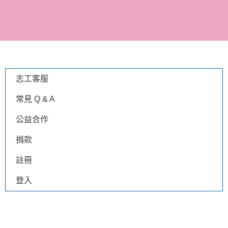
參與助養計畫，成為幸福
狗協會的愛媽愛爸！
志工客服
常見 Q & A
公益合作
捐款
註冊
登入