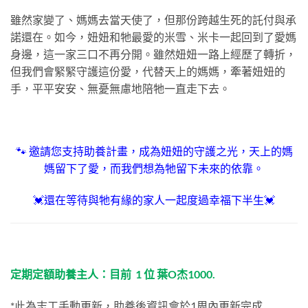
雖然家變了、媽媽去當天使了，但那份跨越生死的託付與承
諾還在。如今，妞妞和牠最愛的米雪、米卡一起回到了愛媽
身邊，這一家三口不再分開。雖然妞妞一路上經歷了轉折，
但我們會緊緊守護這份愛，代替天上的媽媽，牽著妞妞的
手，平平安安、無憂無慮地陪牠一直走下去。
🐾
邀請您支持
助養計畫，
成為妞妞的守護之光，天上的媽
媽留下了愛，而我們想為牠留下未來的依靠。
💓還在等待與牠有緣的家人一起度過幸福下半生💓
定期定額助養主人：目前 1 位 葉O杰1000.
*此為志工手動更新，助養後資訊會於1周內更新完成