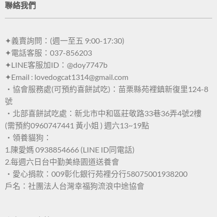
聯絡我們
✦義賣詢問：(週一至五 9:00-17:30)
✦電話客服：037-856203
✦LINE客服加ID：@doy7747b
✦Email : lovedogcat1314@gmail.com
・協會服務處(可預約喜餅試吃)：苗栗縣苑裡鎮新復里124-8
號
・北部喜餅試吃處：新北市中和區莊敬路33巷36弄4號2樓
(需預約0960747441 黃小姐 ) 週六13~19點
・領養貓狗：
1.陳愛媽 0938854666 (LINE ID同電話)
2.每週六日台中勤美綠園道送養會
・愛心捐款：009彰化銀行苑裡分行58075001938200
戶名：社團法人台灣幸福狗流浪中途協會