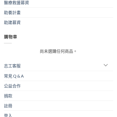
醫療救援募資
助養計畫
助建募資
購物車
尚未選購任何商品。
志工客服
常見 Q & A
公益合作
捐款
註冊
登入