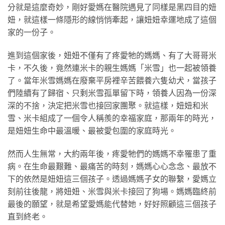
分就是這麼奇妙，剛好愛媽在醫院遇見了同樣是黑四目的妞
妞，就這樣一條隱形的線悄悄牽起，讓妞妞幸運地成了這個
家的一份子。
進到這個家後，妞妞不僅有了疼愛牠的媽媽、有了大哥哥米
卡，不久後，竟然連米卡的親生媽媽「米雪」也一起被領養
了。當年米雪媽媽在廢棄平房裡辛苦餵養六隻幼犬，當孩子
們陸續有了歸宿、只剩米雪孤單留下時，領養人因為一份深
深的不捨，決定把米雪也接回家團聚。就這樣，妞妞和米
雪、米卡組成了一個令人稱羨的幸福家庭，那兩年的時光，
是妞妞生命中最溫暖、最被愛包圍的家庭時光。
然而人生無常，大約兩年後，疼愛牠們的媽媽不幸罹患了重
病。在生命最艱難、最痛苦的時刻，媽媽心心念念、最放不
下的依然是妞妞這三個孩子。透過媽媽子女的聯繫，愛媽立
刻前往後龍，將妞妞、米雪與米卡接回了狗場。媽媽臨終前
最後的願望，就是希望愛媽能代替她，好好照顧這三個孩子
直到終老。