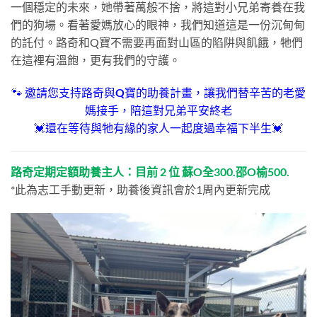
一個穩定的未來，她帶著萬般不捨，將這對小兄弟寄養在我
們的狗場。看著愛媽放心的眼神，我們知道這是一份沉甸甸
的託付。路奇和
Q
寶不需要再面對山區的陷阱與飢餓，牠們
在這裡有溫飽，更有我們的守護。
🐾
邀請您支持路奇與
Q
寶的助養計畫，讓我們替辛苦的老愛
媽接手，陪這對兄弟平安終老
💓還在等待與牠有緣的家人一起度過幸福下半生💓
路奇定期定額助養主人：目前 2 位 蘇O全300.邵O榆500.
*此為志工手動更新，助養後資訊會於1周內更新完成