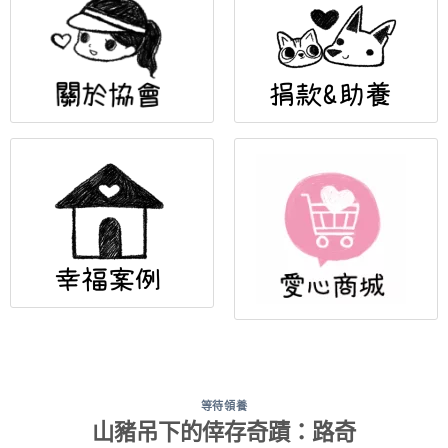
等待領養
山豬吊下的倖存奇蹟：路奇