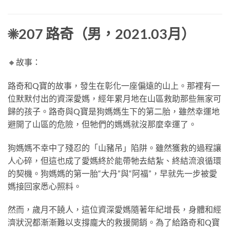
☀
207
路奇（男，
2021.03
月）
🔸故事：
路奇和
Q
寶的故事，發生在彰化一座偏遠的山上。那裡有一
位默默付出的資深愛媽，經年累月地在山區救助那些無家可
歸的孩子。路奇與
Q
寶是狗媽媽生下的第二胎，雖然幸運地
避開了山區的危險，但牠們的媽媽就沒那麼幸運了。
狗媽媽不幸中了殘忍的「山豬吊」陷阱。雖然獲救的過程讓
人心碎，但這也成了愛媽終於能帶牠去結紮、終結流浪循環
的契機。狗媽媽的第一胎
“
大丹
”
與
“
阿福
”
，早就先一步被愛
媽接回家悉心照料。
然而，歲月不饒人，這位資深愛媽隨著年紀增長，身體和經
濟狀況都漸漸難以支撐龐大的救援開銷。為了給路奇和
Q
寶