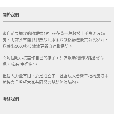
關於我們
來自苗栗通霄的陳愛媽19年來花費千萬救援上千隻流浪貓
狗，將許多重傷浪浪照顧到康復並嚴格篩選優質領養家庭，
送養出1000多隻浪浪更親自追蹤探訪。
將每個毛小孩當作自己的孩子，只為幫助牠們脫離悲慘命
運，成為”幸福狗”。
但個人力量有限，於是成立了＂社團法人台灣幸福狗流浪中
途協會＂希望大家共同努力幫助流浪貓狗。
聯絡我們