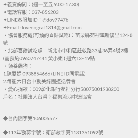
✦義賣詢問：(週一至五 9:00-17:30)
✦電話客服：037-856203
✦LINE客服加ID：@doy7747b
✦Email : lovedogcat1314@gmail.com
・協會服務處(可預約喜餅試吃)：苗栗縣苑裡鎮新復里124-8
號
・北部喜餅試吃處：新北市中和區莊敬路33巷36弄4號2樓
(需預約0960747441 黃小姐 ) 週六13~19點
・領養貓狗：
1.陳愛媽 0938854666 (LINE ID同電話)
2.每週六日台中勤美綠園道送養會
・愛心捐款：009彰化銀行苑裡分行58075001938200
戶名：社團法人台灣幸福狗流浪中途協會
◆台內團字第106005577
◆113年勸募字號：衛部救字第1131361092號